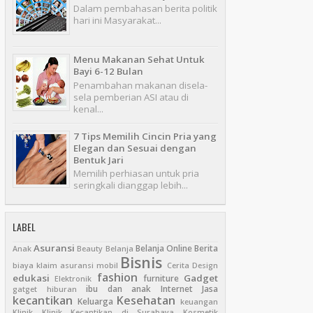
Dalam pembahasan berita politik
hari ini Masyarakat...
Menu Makanan Sehat Untuk
Bayi 6-12 Bulan
Penambahan makanan disela-
sela pemberian ASI atau di
kenal...
7 Tips Memilih Cincin Pria yang
Elegan dan Sesuai dengan
Bentuk Jari
Memilih perhiasan untuk pria
seringkali dianggap lebih...
LABEL
Asuransi
Belanja Online
Berita
Anak
Beauty
Belanja
Bisnis
biaya klaim asuransi mobil
Cerita
Design
fashion
edukasi
Gadget
furniture
Elektronik
ibu dan anak
Internet
Jasa
gatget
hiburan
kecantikan
Kesehatan
Keluarga
keuangan
Klinik
Klinik Kecantikan di Surabaya
Kosmetik