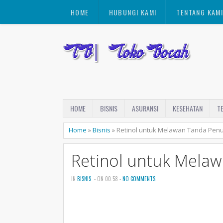
HOME
HUBUNGI KAMI
TENTANG KAM
HOME
BISNIS
ASURANSI
KESEHATAN
T
Home
»
Bisnis
»
Retinol untuk Melawan Tanda Pen
Retinol untuk Mela
IN
BISNIS
- ON 00.58 -
NO COMMENTS