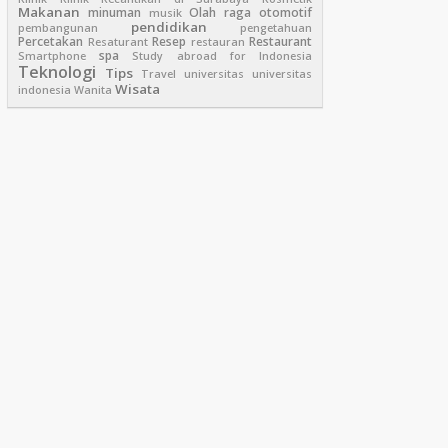
Makanan
minuman
Olah raga
otomotif
musik
pendidikan
pembangunan
pengetahuan
Percetakan
Resep
Restaurant
Resaturant
restauran
spa
Smartphone
Study abroad for Indonesia
Teknologi
Tips
Travel
universitas
universitas
Wisata
indonesia
Wanita