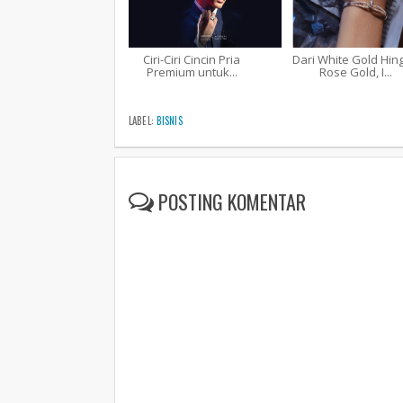
Ciri-Ciri Cincin Pria
Dari White Gold Hin
Premium untuk...
Rose Gold, I...
LABEL:
BISNIS
POSTING KOMENTAR