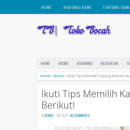
HOME
HUBUNGI KAMI
TENTANG KAM
HOME
BISNIS
ASURANSI
KESEHATAN
T
Home
»
Bisnis
»
Ikuti Tips Memilih Kalung Wanita At
Ikuti Tips Memilih 
Berikut!
IN
BISNIS
- ON 21.01 -
NO COMMENTS