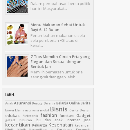
Dalam pembahasan berita politik
hari ini Masyarakat...
Menu Makanan Sehat Untuk
Bayi 6-12 Bulan
Penambahan makanan disela-
sela pemberian ASI atau di
kenal...
7 Tips Memilih Cincin Pria yang
Elegan dan Sesuai dengan
Bentuk Jari
Memilih perhiasan untuk pria
seringkali dianggap lebih...
LABEL
Asuransi
Belanja Online
Berita
Anak
Beauty
Belanja
Bisnis
biaya klaim asuransi mobil
Cerita
Design
fashion
edukasi
Gadget
furniture
Elektronik
ibu dan anak
Internet
Jasa
gatget
hiburan
kecantikan
Kesehatan
Keluarga
keuangan
Klinik
Klinik Kecantikan di Surabaya
Kosmetik