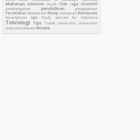
Makanan
minuman
Olah raga
otomotif
musik
pendidikan
pembangunan
pengetahuan
Percetakan
Resep
Restaurant
Resaturant
restauran
spa
Smartphone
Study abroad for Indonesia
Teknologi
Tips
Travel
universitas
universitas
Wisata
indonesia
Wanita