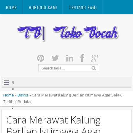
HOME
HUBUNGI KAMI
TENTANG KAMI
N
a
v
Home
»
Bisnis
»
Cara Merawat Kalung Berlian Istimewa Agar Selalu
i
Terlihat Berkilau
g
a
Cara Merawat Kalung
t
i
Berlian Istimewa Agar
o