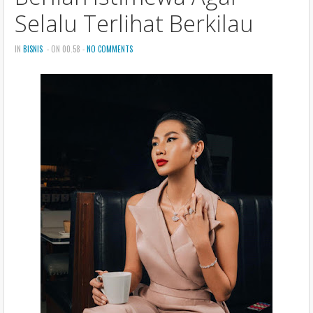
n
Selalu Terlihat Berkilau
IN
BISNIS
- ON 00.58 -
NO COMMENTS