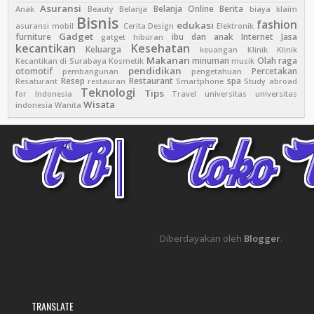
Asuransi
Belanja Online
Berita
Anak
Beauty
Belanja
biaya klaim
Bisnis
fashion
edukasi
asuransi mobil
Cerita
Design
Elektronik
Gadget
furniture
ibu dan anak
Internet
Jasa
gatget
hiburan
kecantikan
Kesehatan
Keluarga
keuangan
Klinik
Klinik
Makanan
minuman
Olah raga
Kecantikan di Surabaya
Kosmetik
musik
pendidikan
otomotif
Percetakan
pembangunan
pengetahuan
Resep
Restaurant
spa
Resaturant
restauran
Smartphone
Study abroad
Teknologi
Tips
for Indonesia
Travel
universitas
universitas
Wisata
indonesia
Wanita
Diberdayakan oleh
Blogger
.
TRANSLATE