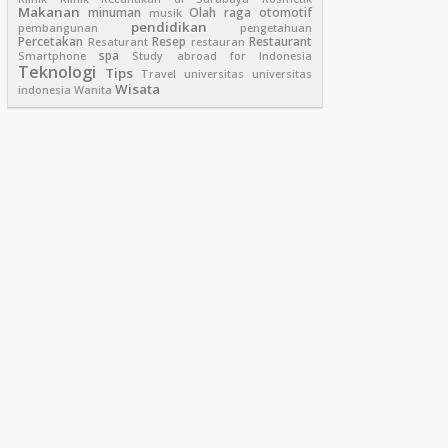
Makanan
minuman
Olah raga
otomotif
musik
pendidikan
pembangunan
pengetahuan
Percetakan
Resep
Restaurant
Resaturant
restauran
spa
Smartphone
Study abroad for Indonesia
Teknologi
Tips
Travel
universitas
universitas
Wisata
indonesia
Wanita