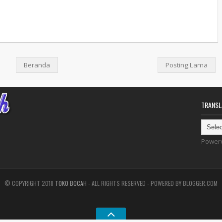
Beranda
Posting Lama
TRANSL
Power
© COPYRIGHT 2018
TOKO BOCAH
- ALL RIGHTS RESERVED - POWERED BY BLOGGER.COM