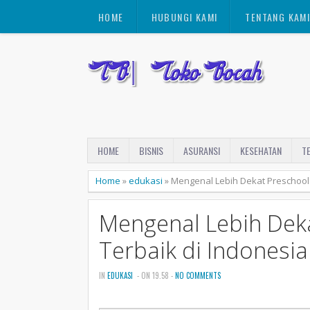
HOME
HUBUNGI KAMI
TENTANG KAM
HOME
BISNIS
ASURANSI
KESEHATAN
T
Home
»
edukasi
»
Mengenal Lebih Dekat Preschool 
Mengenal Lebih Deka
Terbaik di Indonesia
IN
EDUKASI
- ON 19.58 -
NO COMMENTS