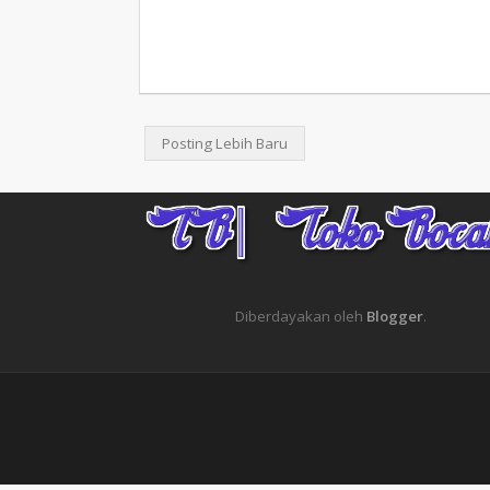
Posting Lebih Baru
Diberdayakan oleh
Blogger
.