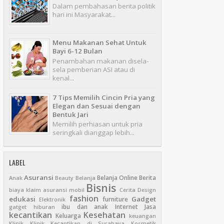
Dalam pembahasan berita politik
hari ini Masyarakat...
Menu Makanan Sehat Untuk
Bayi 6-12 Bulan
Penambahan makanan disela-
sela pemberian ASI atau di
kenal...
7 Tips Memilih Cincin Pria yang
Elegan dan Sesuai dengan
Bentuk Jari
Memilih perhiasan untuk pria
seringkali dianggap lebih...
LABEL
Asuransi
Belanja Online
Berita
Anak
Beauty
Belanja
Bisnis
biaya klaim asuransi mobil
Cerita
Design
fashion
edukasi
Gadget
furniture
Elektronik
ibu dan anak
Internet
Jasa
gatget
hiburan
kecantikan
Kesehatan
Keluarga
keuangan
Klinik
Klinik Kecantikan di Surabaya
Kosmetik