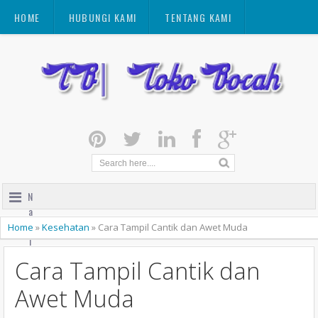
HOME
HUBUNGI KAMI
TENTANG KAMI
N
a
v
Home
»
Kesehatan
»
Cara Tampil Cantik dan Awet Muda
i
g
Cara Tampil Cantik dan
a
t
Awet Muda
i
o