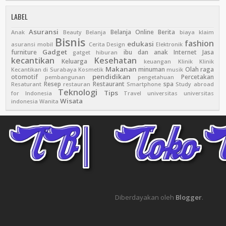
LABEL
Asuransi
Belanja Online
Berita
Anak
Beauty
Belanja
biaya klaim
Bisnis
fashion
edukasi
asuransi mobil
Cerita
Design
Elektronik
Gadget
furniture
ibu dan anak
Internet
Jasa
gatget
hiburan
kecantikan
Kesehatan
Keluarga
keuangan
Klinik
Klinik
Makanan
minuman
Olah raga
Kecantikan di Surabaya
Kosmetik
musik
pendidikan
otomotif
Percetakan
pembangunan
pengetahuan
Resep
Restaurant
spa
Resaturant
restauran
Smartphone
Study abroad
Teknologi
Tips
for Indonesia
Travel
universitas
universitas
Wisata
indonesia
Wanita
Diberdayakan oleh
Blogger
.