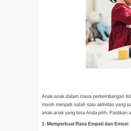
Anak-anak dalam masa perkembangan tid
masih menjadi salah satu aktivitas yang 
anak-anak yang bisa Anda pilih. Pastikan ala
1. Memperkuat Rasa Empati dan Emosi