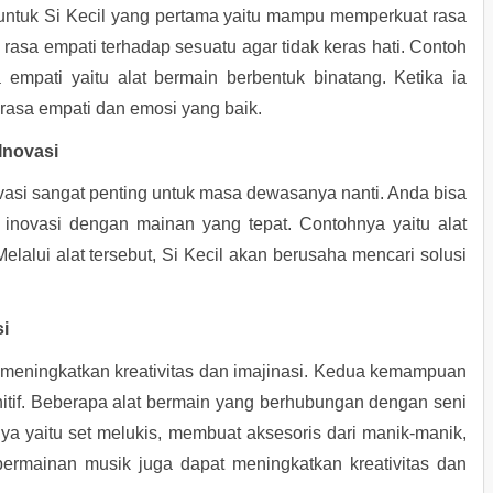
h untuk Si Kecil yang pertama yaitu mampu memperkuat rasa
rasa empati terhadap sesuatu agar tidak keras hati. Contoh
empati yaitu alat bermain berbentuk binatang. Ketika ia
 rasa empati dan emosi yang baik.
Inovasi
i sangat penting untuk masa dewasanya nanti. Anda bisa
 inovasi dengan
mainan
yang tepat. Contohnya yaitu alat
elalui alat tersebut, Si Kecil akan berusaha mencari solusi
.
si
 meningkatkan kreativitas dan imajinasi. Kedua kemampuan
tif. Beberapa alat bermain yang berhubungan dengan seni
nya yaitu set melukis, membuat aksesoris dari manik-manik,
permainan musik juga dapat meningkatkan kreativitas dan