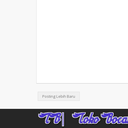
Posting Lebih Baru