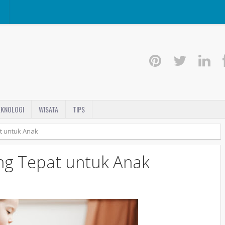
I
EKNOLOGI
WISATA
TIPS
at untuk Anak
ang Tepat untuk Anak