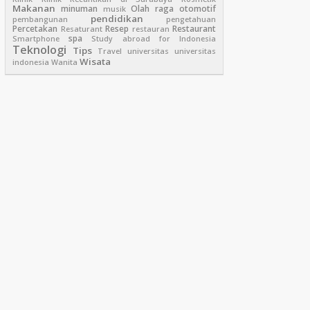
Makanan
minuman
Olah raga
otomotif
musik
pendidikan
pembangunan
pengetahuan
Percetakan
Resep
Restaurant
Resaturant
restauran
spa
Smartphone
Study abroad for Indonesia
Teknologi
Tips
Travel
universitas
universitas
Wisata
indonesia
Wanita