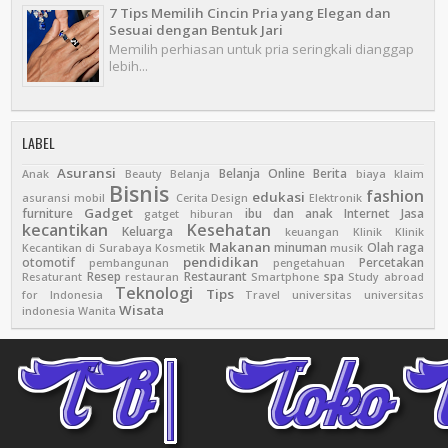
7 Tips Memilih Cincin Pria yang Elegan dan
Sesuai dengan Bentuk Jari
Memilih perhiasan untuk pria seringkali dianggap
lebih...
LABEL
Asuransi
Belanja Online
Berita
Anak
Beauty
Belanja
biaya klaim
Bisnis
fashion
edukasi
asuransi mobil
Cerita
Design
Elektronik
Gadget
furniture
ibu dan anak
Internet
Jasa
gatget
hiburan
kecantikan
Kesehatan
Keluarga
keuangan
Klinik
Klinik
Makanan
minuman
Olah raga
Kecantikan di Surabaya
Kosmetik
musik
pendidikan
otomotif
Percetakan
pembangunan
pengetahuan
Resep
Restaurant
spa
Resaturant
restauran
Smartphone
Study abroad
Teknologi
Tips
for Indonesia
Travel
universitas
universitas
Wisata
indonesia
Wanita