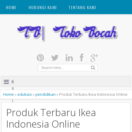
HOME
HUBUNGI KAMI
TENTANG KAMI
N
a
v
Home
»
edukasi
»
pendidikan
»
Produk Terbaru Ikea Indonesia Online
i
g
Produk Terbaru Ikea
a
t
Indonesia Online
i
o