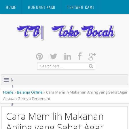
HOME
HUBUNGI KAMI
TENTANG KAMI
N
a
v
Home
»
Belanja Online
»
Cara Memilih Makanan Anjing yang Sehat Agar
i
Asupan Gizinya Terpenuhi
g
a
Cara Memilih Makanan
t
i
Anjing yang Sehat Agar
o