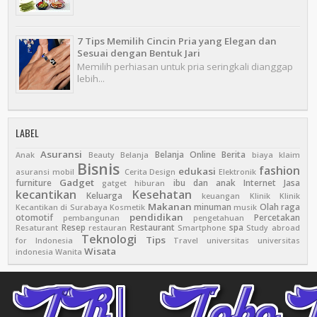
7 Tips Memilih Cincin Pria yang Elegan dan
Sesuai dengan Bentuk Jari
Memilih perhiasan untuk pria seringkali dianggap
lebih...
LABEL
Asuransi
Belanja Online
Berita
Anak
Beauty
Belanja
biaya klaim
Bisnis
fashion
edukasi
asuransi mobil
Cerita
Design
Elektronik
Gadget
furniture
ibu dan anak
Internet
Jasa
gatget
hiburan
kecantikan
Kesehatan
Keluarga
keuangan
Klinik
Klinik
Makanan
minuman
Olah raga
Kecantikan di Surabaya
Kosmetik
musik
pendidikan
otomotif
Percetakan
pembangunan
pengetahuan
Resep
Restaurant
spa
Resaturant
restauran
Smartphone
Study abroad
Teknologi
Tips
for Indonesia
Travel
universitas
universitas
Wisata
indonesia
Wanita