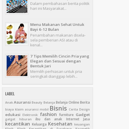
Dalam pembahasan berita politik
hari ini Masyarakat...
Menu Makanan Sehat Untuk
Bayi 6-12 Bulan
Penambahan makanan disela-
sela pemberian ASI atau di
kenal...
7 Tips Memilih Cincin Pria yang
Elegan dan Sesuai dengan
Bentuk Jari
Memilih perhiasan untuk pria
seringkali dianggap lebih...
LABEL
Asuransi
Belanja Online
Berita
Anak
Beauty
Belanja
Bisnis
biaya klaim asuransi mobil
Cerita
Design
fashion
edukasi
Gadget
furniture
Elektronik
ibu dan anak
Internet
Jasa
gatget
hiburan
kecantikan
Kesehatan
Keluarga
keuangan
Klinik
Klinik Kecantikan di Surabaya
Kosmetik