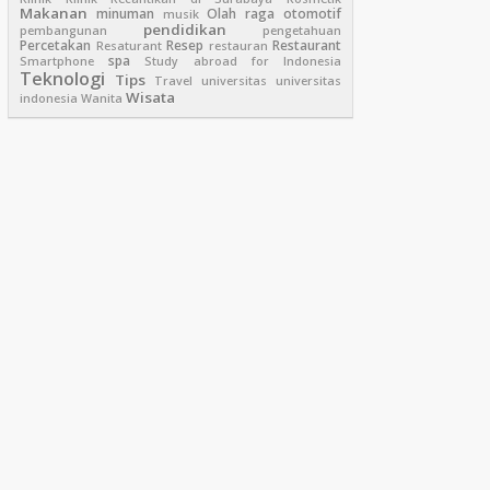
Makanan
minuman
Olah raga
otomotif
musik
pendidikan
pembangunan
pengetahuan
Percetakan
Resep
Restaurant
Resaturant
restauran
spa
Smartphone
Study abroad for Indonesia
Teknologi
Tips
Travel
universitas
universitas
Wisata
indonesia
Wanita